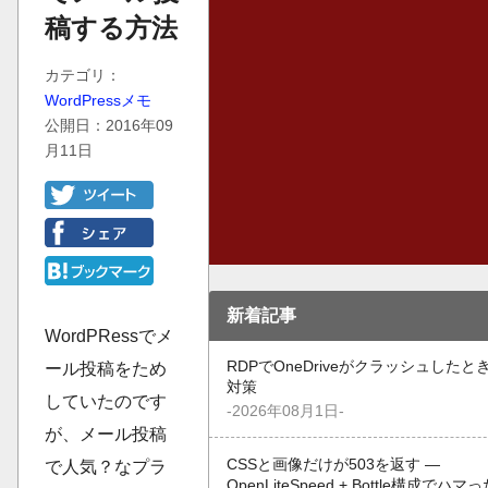
稿する方法
カテゴリ：
WordPressメモ
公開日：2016年09
月11日
新着記事
WordPRessでメ
RDPでOneDriveがクラッシュしたと
ール投稿をため
対策
していたのです
-2026年08月1日-
が、メール投稿
CSSと画像だけが503を返す —
で人気？なプラ
OpenLiteSpeed + Bottle構成でハマ