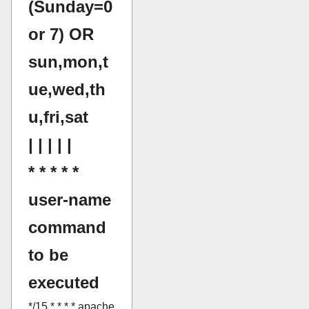
(Sunday=0
or 7) OR
sun,mon,t
ue,wed,th
u,fri,sat
| | | | |
* * * * *
user-name
command
to be
executed
*/15 * * * * apache