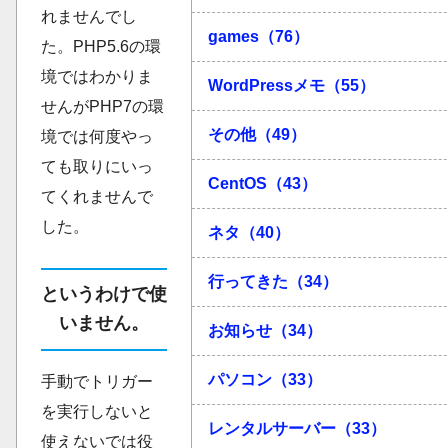
れませんでし
games（76）
た。PHP5.6の環
境ではわかりま
WordPressメモ（55）
せんがPHP7の環
その他（49）
境では何度やっ
ても取りにいっ
CentOS（43）
てくれませんで
した。
ネタ（40）
行ってきた（34）
というわけで使
いません。
お知らせ（34）
パソコン（33）
手動でトリガー
を実行しないと
レンタルサーバー（33）
使えないでは役