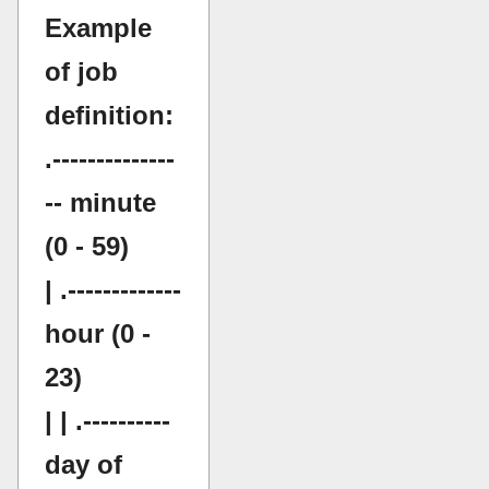
Example
of job
definition:
.--------------
-- minute
(0 - 59)
| .-------------
hour (0 -
23)
| | .----------
day of