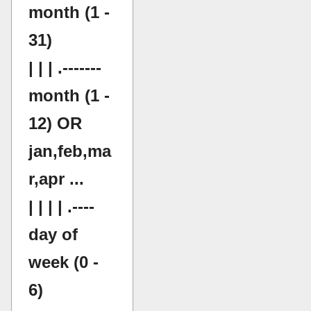
month (1 -
31)
| | | .-------
month (1 -
12) OR
jan,feb,ma
r,apr ...
| | | | .----
day of
week (0 -
6)