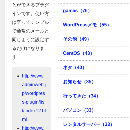
とができるプラグ
games（76）
インです。使い方
は至ってシンプル
WordPressメモ（55）
で通常のメールと
その他（49）
同じように設定す
るだけになりま
CentOS（43）
す。
ネタ（40）
http://www.
お知らせ（35）
adminweb.j
p/wordpres
行ってきた（34）
s-plugin/lis
パソコン（33）
t/index12.ht
ml
レンタルサーバー（33）
http://www.j