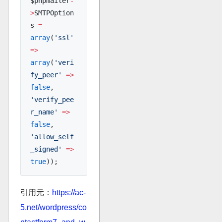
$phpmailer
-
>
SMTPOption
s 
=
array
(
'ssl'
=>
array
(
'veri
fy_peer'
 =>
false
, 
'verify_pee
r_name'
 =>
false
, 
'allow_self
_signed'
 =>
true
));
引用元：
https://ac-
5.net/wordpress/co