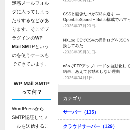
-2026年08月1日-
迷惑メールフォル
ダに入ってしまっ
CSSと画像だけが503を返す —
OpenLiteSpeed + Bottle構成でハ
たりするなどがあ
-2026年07月20日-
ります。そこでプ
ラグインの
WP
NXLog CEでCSVの操作ログをJSO
換してみた
Mail SMTP
という
-2026年05月31日-
のを使うケースも
でてきています。
n8nでFTPアップロードを自動化し
結果、あえてお勧めしない理由
-2026年04月1日-
WP Mail SMTP
って何？
カテゴリ
WordPressから
サーバー（135）
SMTP認証してメ
ールを送信するこ
クラウドサーバー（129）