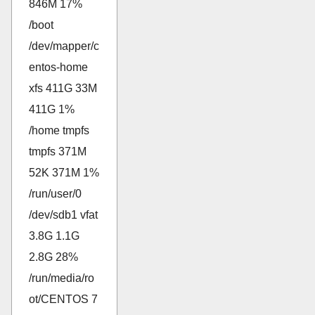
846M 17%
/boot
/dev/mapper/c
entos-home
xfs 411G 33M
411G 1%
/home tmpfs
tmpfs 371M
52K 371M 1%
/run/user/0
/dev/sdb1 vfat
3.8G 1.1G
2.8G 28%
/run/media/ro
ot/CENTOS 7