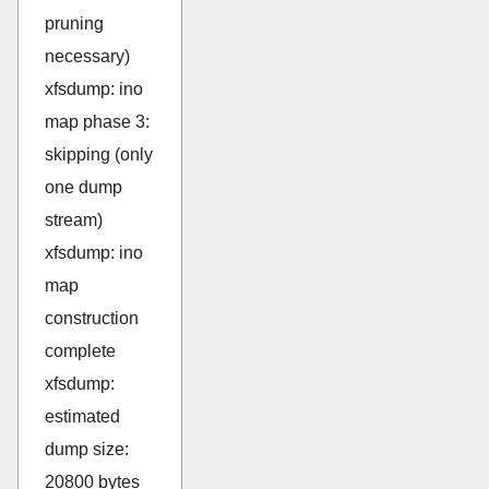
pruning
necessary)
xfsdump: ino
map phase 3:
skipping (only
one dump
stream)
xfsdump: ino
map
construction
complete
xfsdump:
estimated
dump size:
20800 bytes