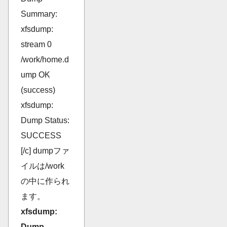
Summary:
xfsdump:
stream 0
/work/home.d
ump OK
(success)
xfsdump:
Dump Status:
SUCCESS
[/c] dumpファ
イルは/work
の中に作られ
ます。
xfsdump:
Dump