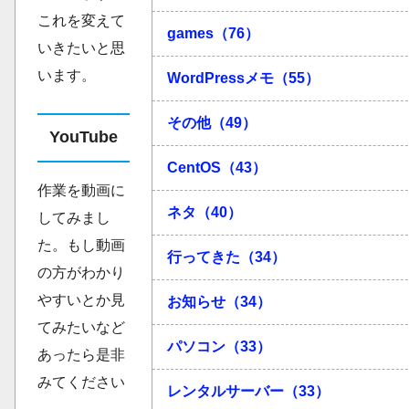
これを変えて
games（76）
いきたいと思
います。
WordPressメモ（55）
その他（49）
YouTube
CentOS（43）
作業を動画に
ネタ（40）
してみまし
た。もし動画
行ってきた（34）
の方がわかり
やすいとか見
お知らせ（34）
てみたいなど
パソコン（33）
あったら是非
みてください
レンタルサーバー（33）