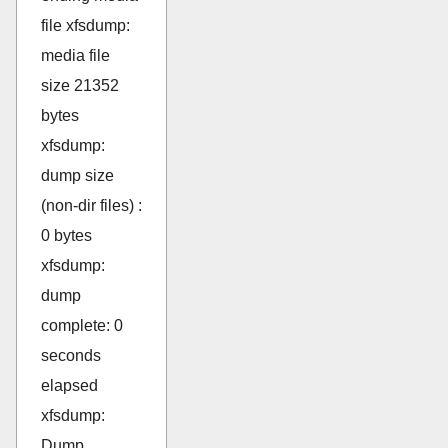
file xfsdump:
media file
size 21352
bytes
xfsdump:
dump size
(non-dir files) :
0 bytes
xfsdump:
dump
complete: 0
seconds
elapsed
xfsdump:
Dump