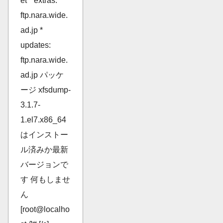
et * extras:
ftp.nara.wide.
ad.jp *
updates:
ftp.nara.wide.
ad.jp パッケ
ージ xfsdump-
3.1.7-
1.el7.x86_64
はインストー
ル済みか最新
バージョンで
す 何もしませ
ん
[root@localho