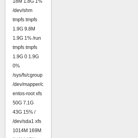
18M 1.8G 1%
/dev/shm
tmpfs tmpfs
1.9G 9.8M
1.9G 1% /run
tmpfs tmpfs
1.9G 0 1.9G
0%
/sys/fs/cgroup
/dev/mapper/c
entos-root xfs
50G 7.1G
43G 15% /
/dev/sda1 xfs
1014M 169M