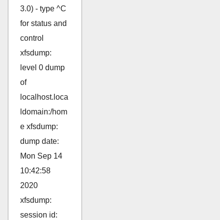
3.0) - type ^C
for status and
control
xfsdump:
level 0 dump
of
localhost.loca
ldomain:/hom
e xfsdump:
dump date:
Mon Sep 14
10:42:58
2020
xfsdump:
session id: