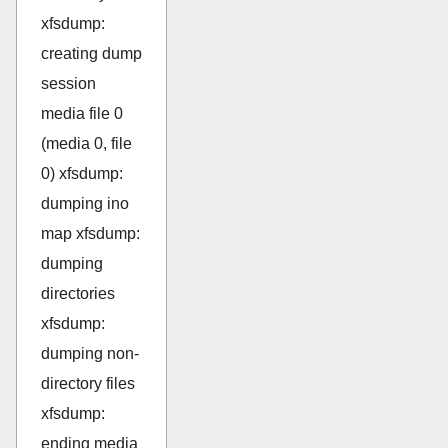
xfsdump:
creating dump
session
media file 0
(media 0, file
0) xfsdump:
dumping ino
map xfsdump:
dumping
directories
xfsdump:
dumping non-
directory files
xfsdump:
ending media