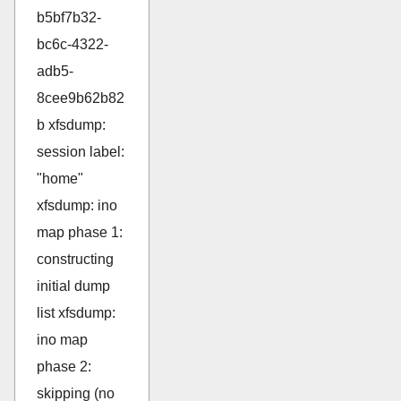
b5bf7b32-
bc6c-4322-
adb5-
8cee9b62b82
b xfsdump:
session label:
"home"
xfsdump: ino
map phase 1:
constructing
initial dump
list xfsdump:
ino map
phase 2:
skipping (no