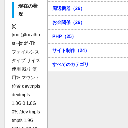
現在の状
周辺機器（26）
況
お金関係（26）
[c]
[root@localho
PHP（25）
st ~]# df -Th
サイト制作（24）
ファイルシス
タイプ サイズ
すべてのカテゴリ
使用 残り 使
用% マウント
位置 devtmpfs
devtmpfs
1.8G 0 1.8G
0% /dev tmpfs
tmpfs 1.9G