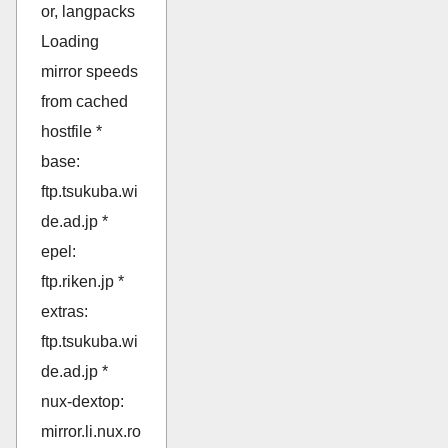
or, langpacks
Loading
mirror speeds
from cached
hostfile *
base:
ftp.tsukuba.wi
de.ad.jp *
epel:
ftp.riken.jp *
extras:
ftp.tsukuba.wi
de.ad.jp *
nux-dextop:
mirror.li.nux.ro