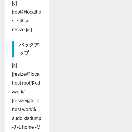
[c]
[root@localho
st ~]# su
resize [/c]
バックア
ップ
[c]
[resize@local
host root]$ cd
/work/
[resize@local
host work]$
sudo xfsdump
-J -L home -M