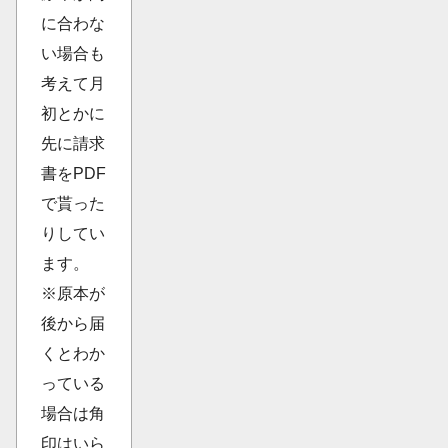
に合わな
い場合も
考えて月
初とかに
先に請求
書をPDF
で貰った
りしてい
ます。
※原本が
後から届
くとわか
っている
場合は角
印はいら