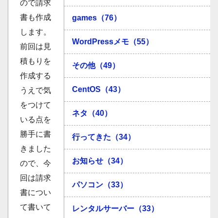
ので請求
書も作成
games（76）
します。
WordPressメモ（55）
前回は見
積もりを
その他（49）
作成する
CentOS（43）
うえで気
をつけて
ネタ（40）
いる点を
勝手に書
行ってきた（34）
きました
お知らせ（34）
ので、今
回は請求
パソコン（33）
書につい
て書いて
レンタルサーバー（33）