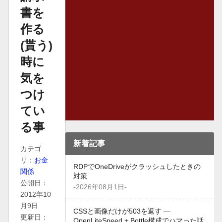
書を
作る
(貰う)
時に
気を
つけ
てい
る事
新着記事
カテゴ
リ：
お金
RDPでOneDriveがクラッシュしたときの
関係
対策
公開日：
-2026年08月1日-
2012年10
月9日
CSSと画像だけが503を返す —
更新日：
OpenLiteSpeed + Bottle構成でハマった話