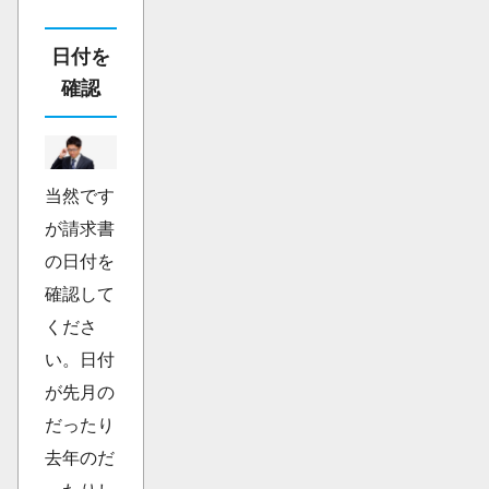
日付を
確認
当然です
が請求書
の日付を
確認して
くださ
い。日付
が先月の
だったり
去年のだ