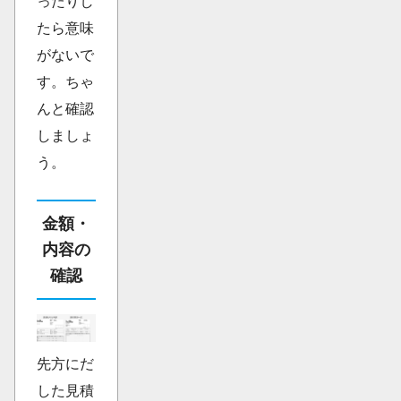
ったりし
たら意味
がないで
す。ちゃ
んと確認
しましょ
う。
金額・
内容の
確認
先方にだ
した見積