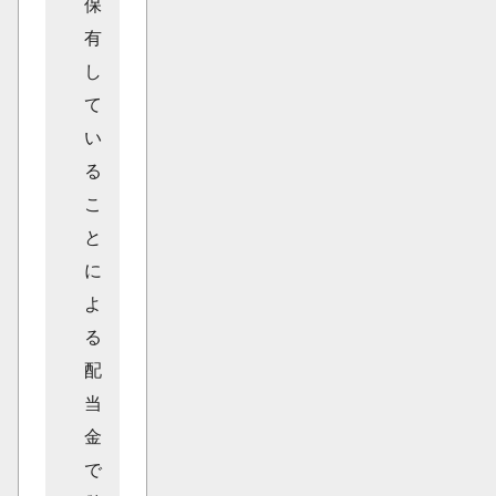
保
有
し
て
い
る
こ
と
に
よ
る
配
当
金
で