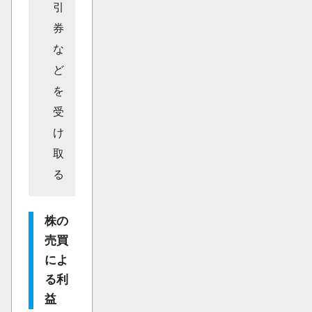
引
券
な
ど
を
受
け
取
る
株の
売買
によ
る利
益