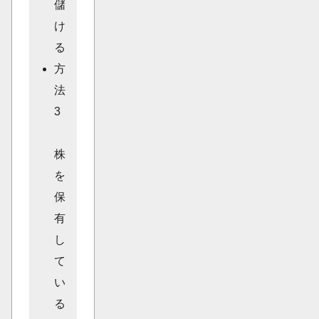
儲
け
る
方
法
3
株
を
保
有
し
て
い
る