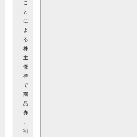
こ
と
に
よ
る
株
主
優
待
で
商
品
券
、
割