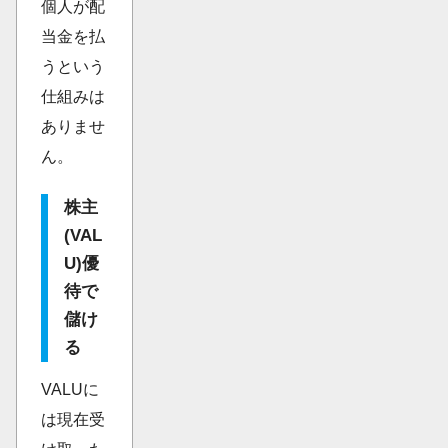
個人が配
当金を払
うという
仕組みは
ありませ
ん。
株主
(VAL
U)優
待で
儲け
る
VALUに
は現在受