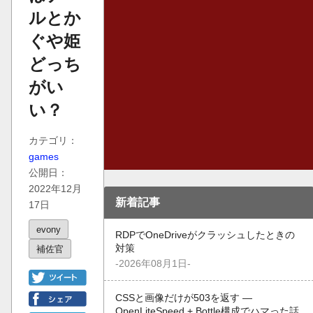
ルとか
ぐや姫
どっち
がい
い？
カテゴリ：
games
公開日：
2022年12月
新着記事
17日
evony
RDPでOneDriveがクラッシュしたときの
対策
補佐官
-2026年08月1日-
CSSと画像だけが503を返す —
OpenLiteSpeed + Bottle構成でハマった話