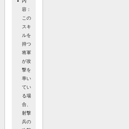
内
容：
この
スキ
ルを
持つ
将軍
が攻
撃を
率い
てい
る場
合、
射撃
兵の