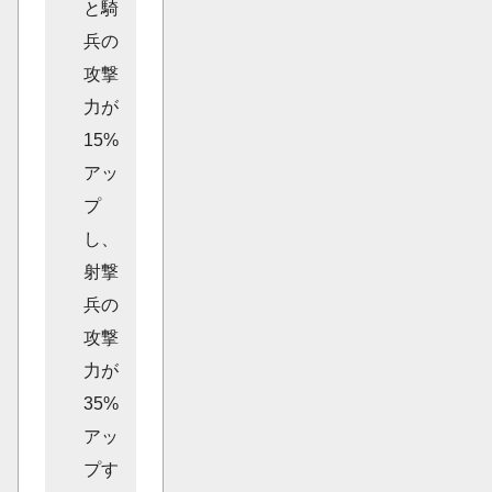
と騎
兵の
攻撃
力が
15%
アッ
プ
し、
射撃
兵の
攻撃
力が
35%
アッ
プす