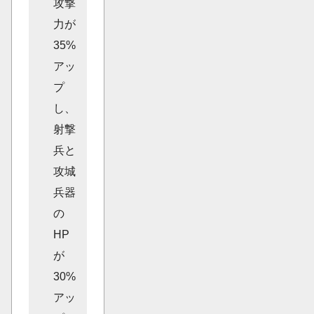
攻撃
力が
35%
アッ
プ
し、
射撃
兵と
攻城
兵器
の
HP
が
30%
アッ