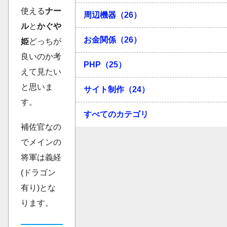
使える
ナー
周辺機器（26）
ル
と
かぐや
お金関係（26）
姫
どっちが
良いのか考
PHP（25）
えて見たい
と思いま
サイト制作（24）
す。
すべてのカテゴリ
補佐官なの
でメインの
将軍は義経
(ドラゴン
有り)とな
ります。