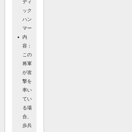
ディ
ック
ハン
マー
内
容：
この
将軍
が攻
撃を
率い
てい
る場
合、
歩兵