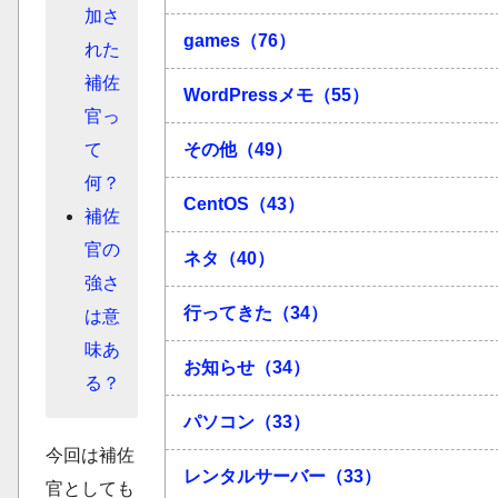
加さ
games（76）
れた
補佐
WordPressメモ（55）
官っ
その他（49）
て
何？
CentOS（43）
補佐
官の
ネタ（40）
強さ
行ってきた（34）
は意
味あ
お知らせ（34）
る？
パソコン（33）
今回は補佐
レンタルサーバー（33）
官としても