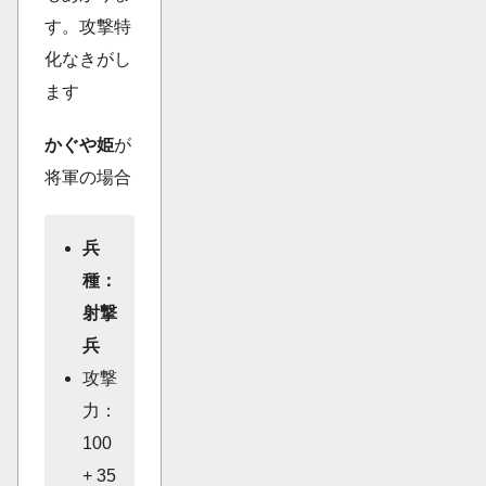
す。攻撃特
化なきがし
ます
かぐや姫
が
将軍の場合
兵
種：
射撃
兵
攻撃
力：
100
+ 35