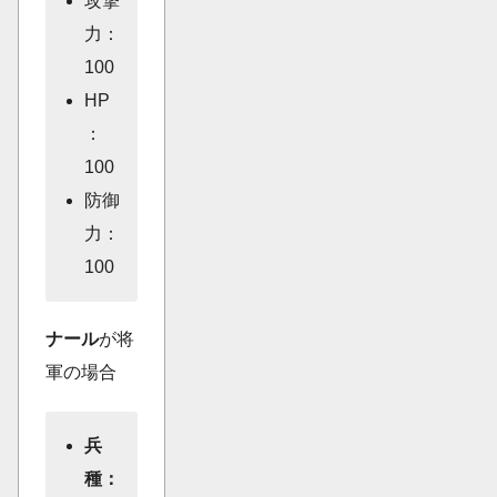
攻撃
力：
100
HP
：
100
防御
力：
100
ナール
が将
軍の場合
兵
種：