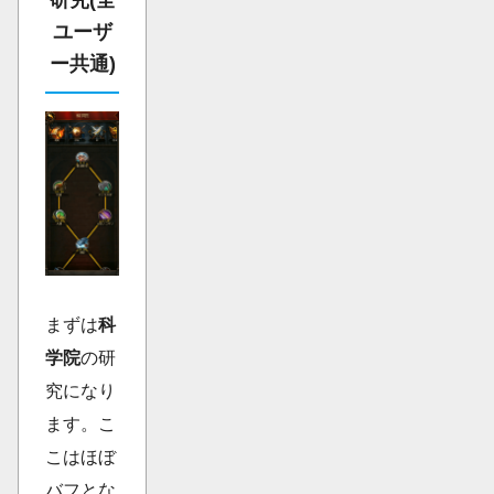
ユーザ
ー共通)
まずは
科
学院
の研
究になり
ます。こ
こはほぼ
バフとな