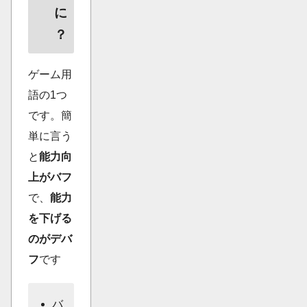
に
？
ゲーム用
語の1つ
です。簡
単に言う
と
能力向
上がバフ
で、
能力
を下げる
のがデバ
フ
です
バ