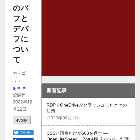
のバ
フと
デバ
フに
つい
て
カテゴ
リ：
games
新着記事
公開日：
2022年12
RDPでOneDriveがクラッシュしたときの
月22日
対策
-2026年08月1日-
evony
CSSと画像だけが503を返す —
OpenLiteSpeed + Bottle構成でハマった話