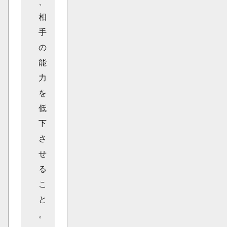
、
相
手
の
能
力
を
低
下
さ
せ
る
こ
と
。