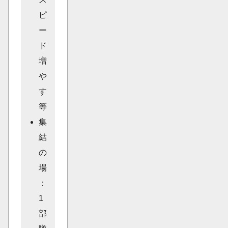
ピ
ー
ド
増
や
す
等
集
結
の
場
：
1
部