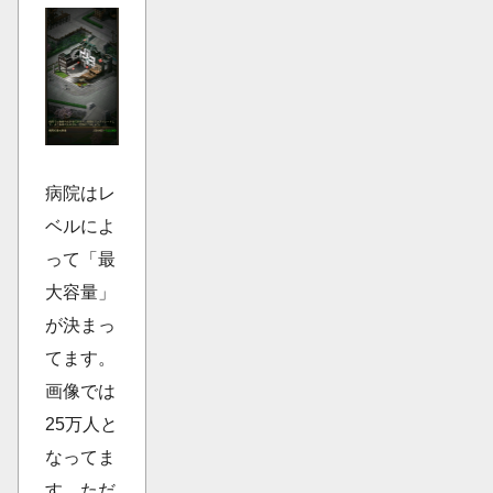
病院はレ
ベルによ
って「最
大容量」
が決まっ
てます。
画像では
25万人と
なってま
す。ただ