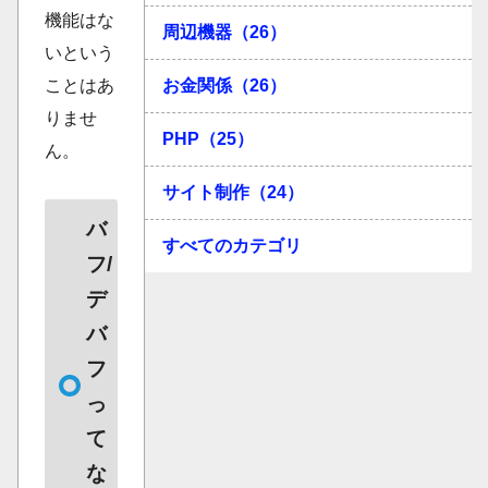
機能はな
周辺機器（26）
いという
お金関係（26）
ことはあ
りませ
PHP（25）
ん。
サイト制作（24）
バ
すべてのカテゴリ
フ/
デ
バ
フ
っ
て
な