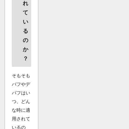
れ
て
い
る
の
か
？
そもそも
バフやデ
バフはい
つ、どん
な時に適
用されて
いるの