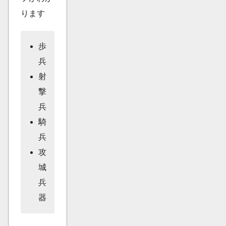
ります
歩
兵
射
撃
兵
騎
兵
攻
城
兵
器