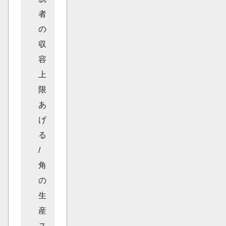
者
の
収
容
上
限
あ
げ
る
/
角
の
生
産
ス