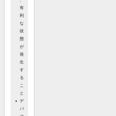
有
利
な
状
態
が
発
生
す
る
こ
と
デ
バ