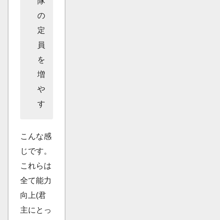
隊
の
定
員
を
増
や
す
こんな感
じです。
これらは
全て能力
向上(君
主にとっ