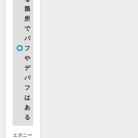
箇
所
で
バ
フ
や
デ
バ
フ
は
あ
る
エボニー