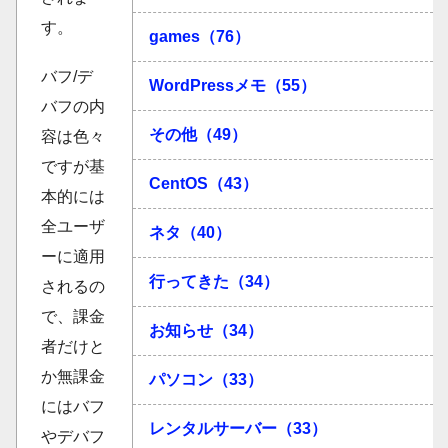
す。
games（76）
バフ/デ
WordPressメモ（55）
バフの内
その他（49）
容は色々
ですが基
CentOS（43）
本的には
全ユーザ
ネタ（40）
ーに適用
行ってきた（34）
されるの
で、課金
お知らせ（34）
者だけと
か無課金
パソコン（33）
にはバフ
レンタルサーバー（33）
やデバフ