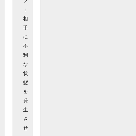
フ
：
相
手
に
不
利
な
状
態
を
発
生
さ
せ