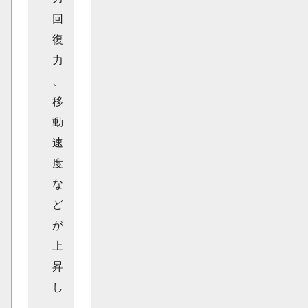
回
復
力
、
移
動
速
度
な
ど
が
上
昇
し
、