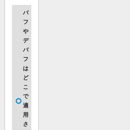
バ
フ
や
デ
バ
フ
は
ど
こ
で
適
用
さ