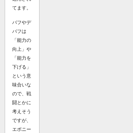
てます。
バフやデ
バフは
「能力の
向上」や
「能力を
下げる」
という意
味合いな
ので、戦
闘とかに
考えそう
ですが、
エボニー