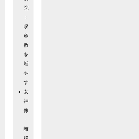
院
：
収
容
数
を
増
や
す
女
神
像
：
離
脱