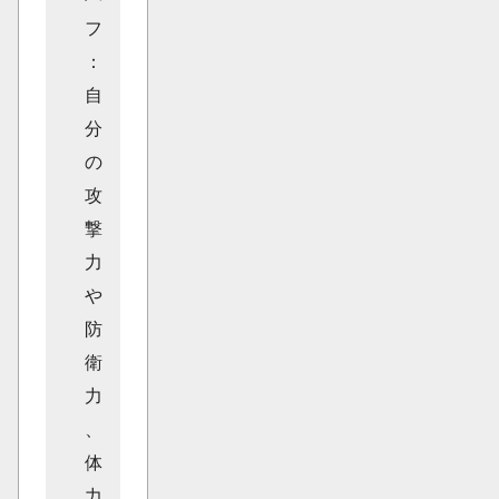
フ
：
自
分
の
攻
撃
力
や
防
衛
力
、
体
力