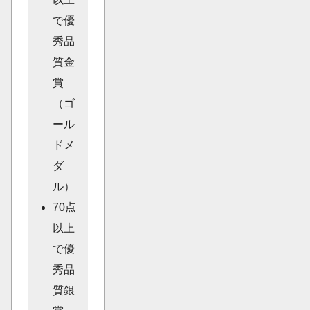
で優
秀品
質金
賞
（ゴ
ール
ドメ
ダ
ル）
70点
以上
で優
秀品
質銀