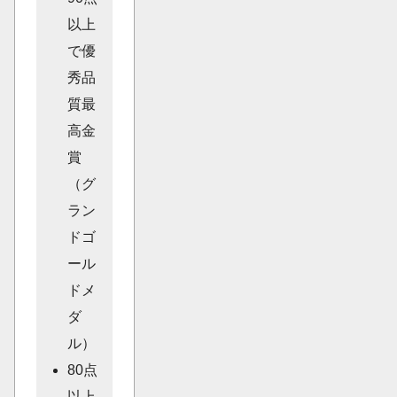
以上
で優
秀品
質最
高金
賞
（グ
ラン
ドゴ
ール
ドメ
ダ
ル）
80点
以上