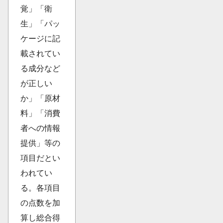
覚」「衛
生」「パッ
ケージに記
載されてい
る成分など
が正しい
か」「原材
料」「消費
者への情報
提供」等の
項目だとい
われてい
る。各項目
の点数を加
算し総合得