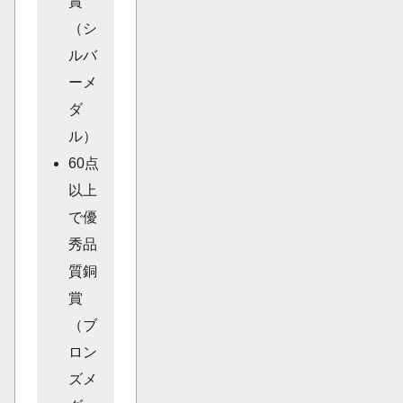
賞
（シ
ルバ
ーメ
ダ
ル）
60点
以上
で優
秀品
質銅
賞
（ブ
ロン
ズメ