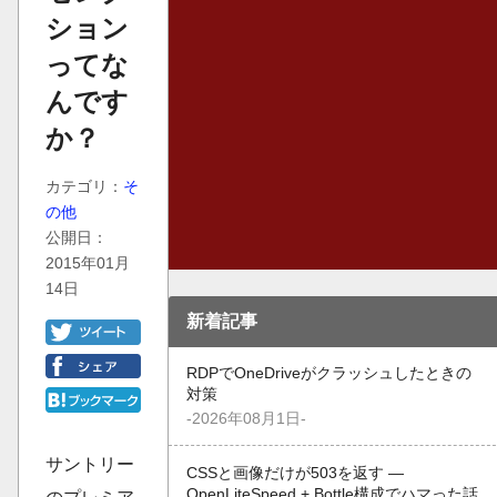
ション
ってな
んです
か？
カテゴリ：
そ
の他
公開日：
2015年01月
14日
新着記事
RDPでOneDriveがクラッシュしたときの
対策
-2026年08月1日-
サントリー
CSSと画像だけが503を返す —
OpenLiteSpeed + Bottle構成でハマった話