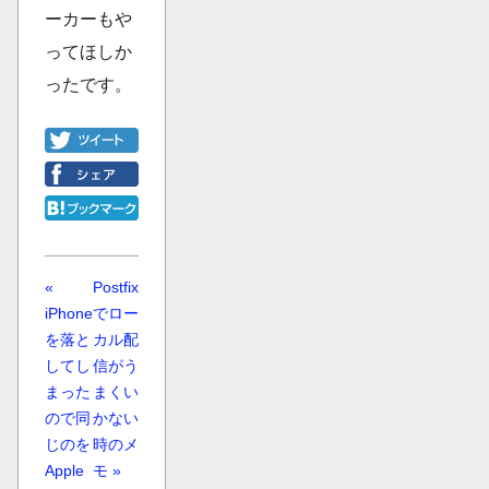
ーカーもや
ってほしか
ったです。
«
Postfix
iPhone
でロー
を落と
カル配
してし
信がう
まった
まくい
ので同
かない
じのを
時のメ
Apple
モ »