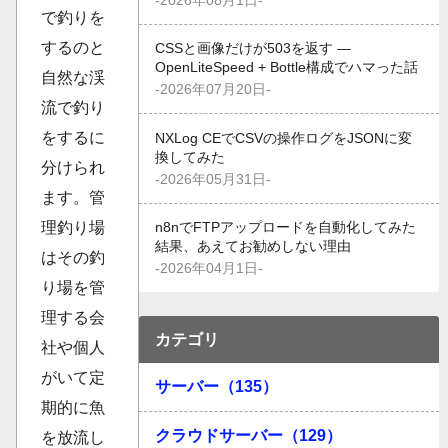
-2026年08月1日-
で釣りを
するのと
CSSと画像だけが503を返す —
OpenLiteSpeed + Bottle構成でハマった話
自然な渓
-2026年07月20日-
流で釣り
をするに
NXLog CEでCSVの操作ログをJSONに変
換してみた
分けられ
-2026年05月31日-
ます。管
理釣り場
n8nでFTPアップロードを自動化してみた
結果、あえてお勧めしない理由
はその釣
-2026年04月1日-
り場を管
理する会
カテゴリ
社や個人
がいて定
サーバー（135）
期的に魚
クラウドサーバー（129）
を放流し