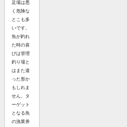
足場は悪
く危険な
とこも多
いです。
魚が釣れ
た時の喜
びは管理
釣り場と
はまた違
った形か
もしれま
せん。タ
ーゲット
となる魚
の漁業券