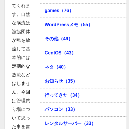
てくれま
games（76）
す。自然
な渓流は
WordPressメモ（55）
漁協団体
その他（49）
が魚を放
流して基
CentOS（43）
本的には
定期的な
ネタ（40）
放流など
お知らせ（35）
はしませ
ん。今回
行ってきた（34）
は管理釣
パソコン（33）
り場につ
いて思っ
レンタルサーバー（33）
た事を書