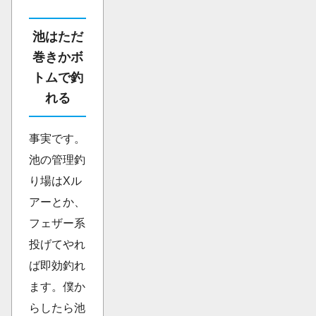
池はただ
巻きかボ
トムで釣
れる
事実です。
池の管理釣
り場はXル
アーとか、
フェザー系
投げてやれ
ば即効釣れ
ます。僕か
らしたら池