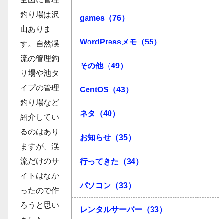
釣り場は沢
games（76）
山ありま
WordPressメモ（55）
す。自然渓
流の管理釣
その他（49）
り場や池タ
イプの管理
CentOS（43）
釣り場など
ネタ（40）
紹介してい
るのはあり
お知らせ（35）
ますが、渓
流だけのサ
行ってきた（34）
イトはなか
パソコン（33）
ったので作
ろうと思い
レンタルサーバー（33）