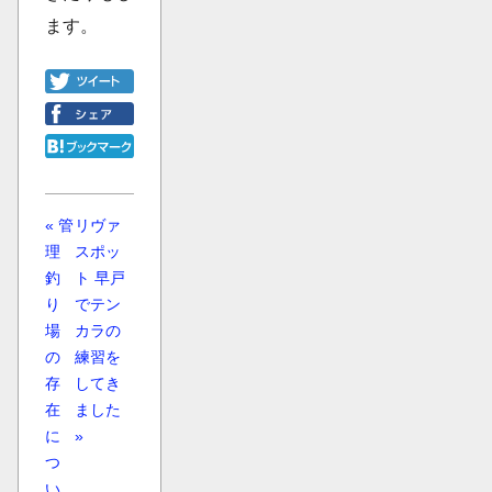
ます。
« 管
リヴァ
理
スポッ
釣
ト 早戸
り
でテン
場
カラの
の
練習を
存
してき
在
ました
に
»
つ
い