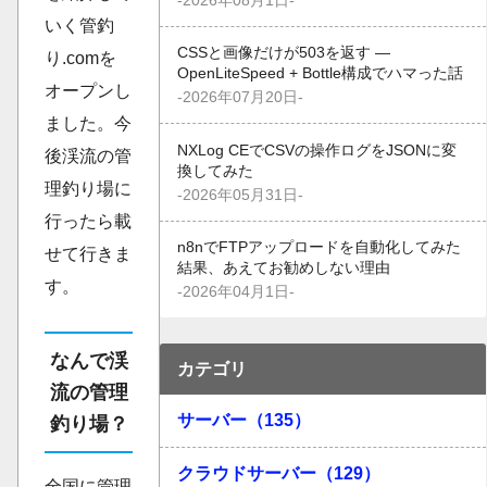
-2026年08月1日-
いく管釣
CSSと画像だけが503を返す —
り.comを
OpenLiteSpeed + Bottle構成でハマった話
オープンし
-2026年07月20日-
ました。今
NXLog CEでCSVの操作ログをJSONに変
後渓流の管
換してみた
理釣り場に
-2026年05月31日-
行ったら載
n8nでFTPアップロードを自動化してみた
せて行きま
結果、あえてお勧めしない理由
す。
-2026年04月1日-
なんで渓
カテゴリ
流の管理
サーバー（135）
釣り場？
クラウドサーバー（129）
全国に管理