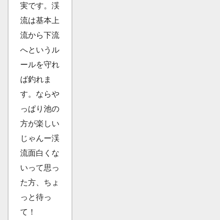
実です。渓
流は基本上
流から下流
へというル
ールを守れ
ば釣れま
す。ならや
っぱり池の
方が楽しい
じゃんー渓
流面白くな
いって思っ
た方、ちょ
っと待っ
て！