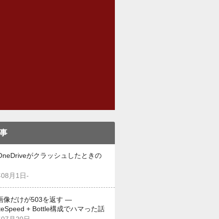
事
OneDriveがクラッシュしたときの
年08月1日-
画像だけが503を返す —
iteSpeed + Bottle構成でハマった話