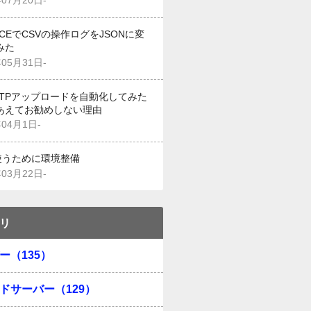
年07月20日-
g CEでCSVの操作ログをJSONに変
みた
年05月31日-
でFTPアップロードを自動化してみた
あえてお勧めしない理由
年04月1日-
を使うために環境整備
年03月22日-
リ
ー（135）
ドサーバー（129）