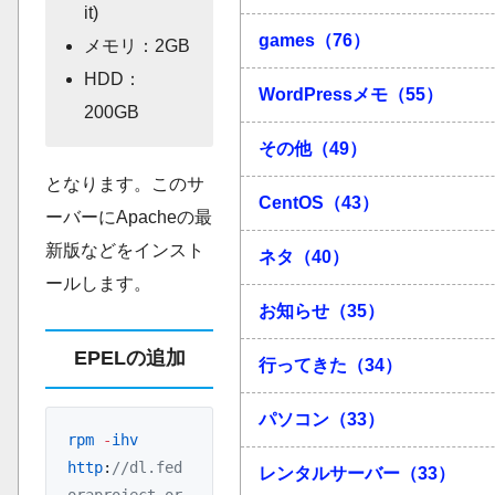
it)
games（76）
メモリ：2GB
HDD：
WordPressメモ（55）
200GB
その他（49）
となります。このサ
CentOS（43）
ーバーにApacheの最
新版などをインスト
ネタ（40）
ールします。
お知らせ（35）
EPELの追加
行ってきた（34）
パソコン（33）
rpm
 -
ihv
http
:
//dl.fed
レンタルサーバー（33）
oraproject.or