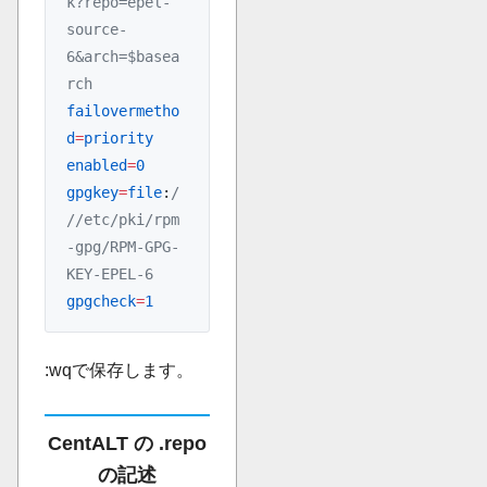
k?repo=epel-
source-
6&arch=$basea
rch
failovermetho
d
=
priority
enabled
=
0
gpgkey
=
file
:
/
//etc/pki/rpm
-gpg/RPM-GPG-
KEY-EPEL-6
gpgcheck
=
1
:wqで保存します。
CentALT の .repo
の記述