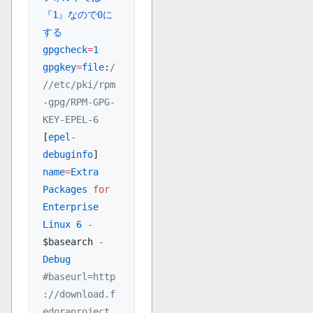
『1』なので0に
する
gpgcheck
=
1
gpgkey
=
file
:
/
//etc/pki/rpm
-gpg/RPM-GPG-
KEY-EPEL-6
[
epel
-
debuginfo
]
name
=
Extra
Packages
 for
Enterprise
Linux
 6
 -
$basearch 
-
Debug
#baseurl=http
://download.f
edoraproject.