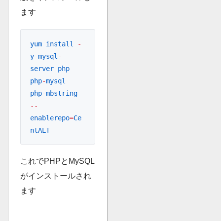
ます
yum
 install
 -
y
 mysql
-
server
 php
php
-
mysql
php
-
mbstring
--
enablerepo
=
Ce
ntALT
これでPHPとMySQL
がインストールされ
ます