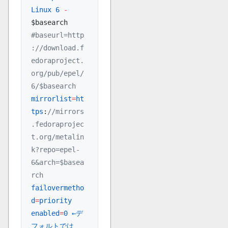
Linux
 6
 -
$basearch
#baseurl=http
://download.f
edoraproject.
org/pub/epel/
6/$basearch
mirrorlist
=
ht
tps
:
//mirrors
.fedoraprojec
t.org/metalin
k?repo=epel-
6&arch=$basea
rch
failovermetho
d
=
priority
enabled
=
0
 ←デ
フォルトでは