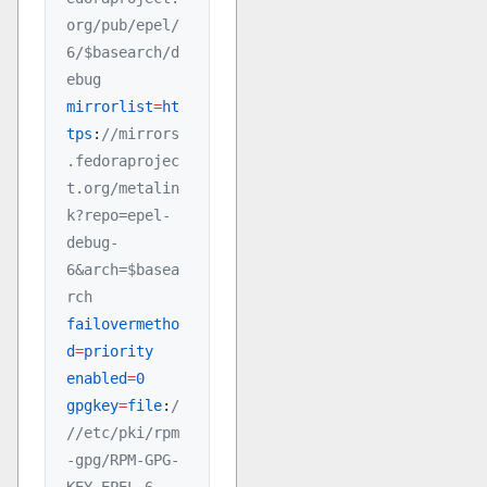
org/pub/epel/
6/$basearch/d
ebug
mirrorlist
=
ht
tps
:
//mirrors
.fedoraprojec
t.org/metalin
k?repo=epel-
debug-
6&arch=$basea
rch
failovermetho
d
=
priority
enabled
=
0
gpgkey
=
file
:
/
//etc/pki/rpm
-gpg/RPM-GPG-