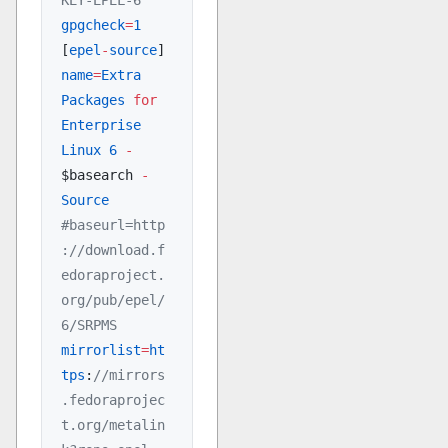
KEY-EPEL-6
gpgcheck
=
1
[
epel
-
source
]
name
=
Extra
Packages
 for
Enterprise
Linux
 6
 -
$basearch 
-
Source
#baseurl=http
://download.f
edoraproject.
org/pub/epel/
6/SRPMS
mirrorlist
=
ht
tps
:
//mirrors
.fedoraprojec
t.org/metalin