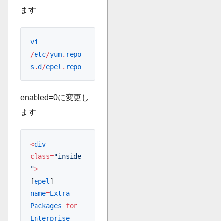
ます
vi
/
etc
/
yum
.
repo
s
.
d
/
epel
.
repo
enabled=0に変更し
ます
<
div
class=
"inside
"
>
[
epel
]
name
=
Extra
Packages
 for
Enterprise