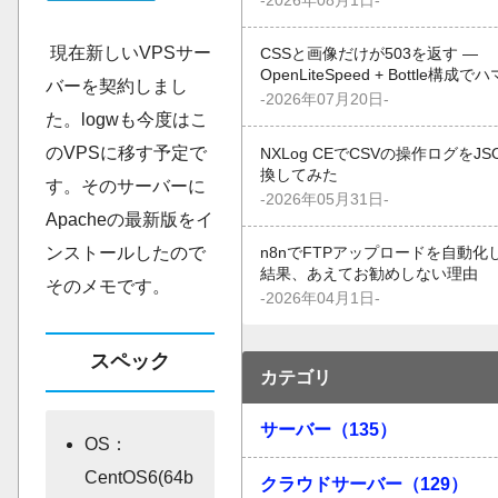
-2026年08月1日-
現在新しいVPSサー
CSSと画像だけが503を返す —
OpenLiteSpeed + Bottle構成
バーを契約しまし
-2026年07月20日-
た。logwも今度はこ
のVPSに移す予定で
NXLog CEでCSVの操作ログをJ
換してみた
す。そのサーバーに
-2026年05月31日-
Apacheの最新版をイ
ンストールしたので
n8nでFTPアップロードを自動化
結果、あえてお勧めしない理由
そのメモです。
-2026年04月1日-
スペック
カテゴリ
サーバー（135）
OS：
CentOS6(64b
クラウドサーバー（129）