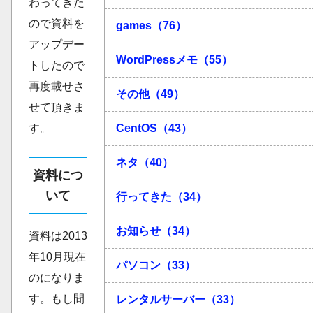
わってきた
ので資料を
games（76）
アップデー
WordPressメモ（55）
トしたので
再度載せさ
その他（49）
せて頂きま
CentOS（43）
す。
ネタ（40）
資料につ
いて
行ってきた（34）
お知らせ（34）
資料は2013
年10月現在
パソコン（33）
のになりま
す。もし間
レンタルサーバー（33）