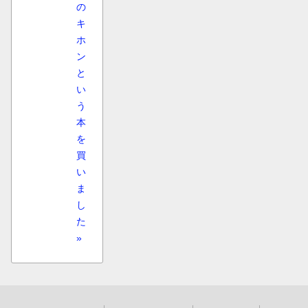
の
キ
ホ
ン
と
い
う
本
を
買
い
ま
し
た
»