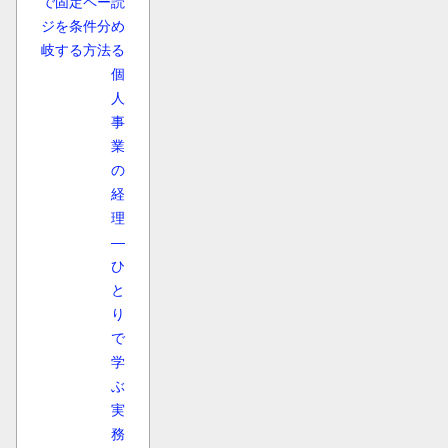
で固定ペー
読
ジを条件分
め
岐する方法
る
個
人
事
業
の
経
理
―
ひ
と
り
で
学
ぶ
実
務