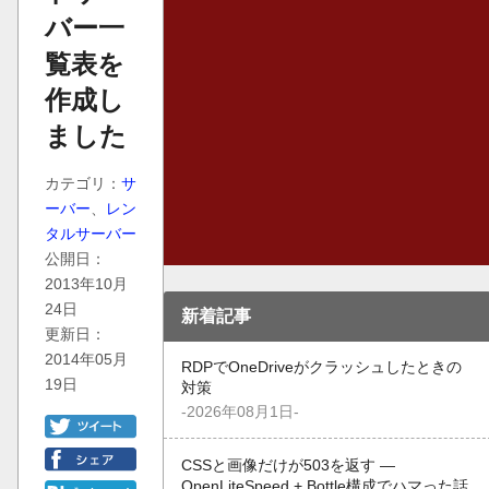
バー一
覧表を
作成し
ました
カテゴリ：
サ
ーバー
、
レン
タルサーバー
公開日：
2013年10月
24日
新着記事
更新日：
2014年05月
RDPでOneDriveがクラッシュしたときの
19日
対策
-2026年08月1日-
CSSと画像だけが503を返す —
OpenLiteSpeed + Bottle構成でハマった話