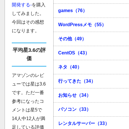
開発する-
を購入
games（76）
してみました。
今回はその感想
WordPressメモ（55）
になります。
その他（49）
平均星3.6の評
CentOS（43）
価
ネタ（40）
アマゾンのレビ
行ってきた（34）
ューでは星は3.6
です。ただ一番
お知らせ（34）
参考になったコ
パソコン（33）
メントは星5で
14人中12人が満
レンタルサーバー（33）
足している評価