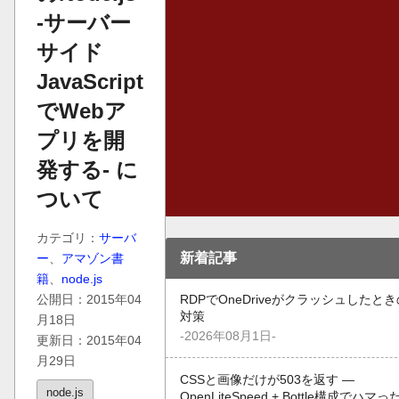
-サーバー
サイド
JavaScript
でWebア
プリを開
発する- に
ついて
カテゴリ：
サーバ
新着記事
ー
、
アマゾン書
籍
、
node.js
公開日：2015年04
RDPでOneDriveがクラッシュしたとき
対策
月18日
-2026年08月1日-
更新日：2015年04
月29日
CSSと画像だけが503を返す —
node.js
OpenLiteSpeed + Bottle構成でハマっ