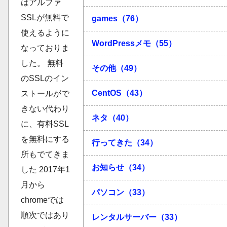
はアルファ
SSLが無料で
games（76）
使えるように
WordPressメモ（55）
なっておりま
した。 無料
その他（49）
のSSLのイン
CentOS（43）
ストールがで
きない代わり
ネタ（40）
に、有料SSL
を無料にする
行ってきた（34）
所もでてきま
お知らせ（34）
した 2017年1
月から
パソコン（33）
chromeでは
順次ではあり
レンタルサーバー（33）