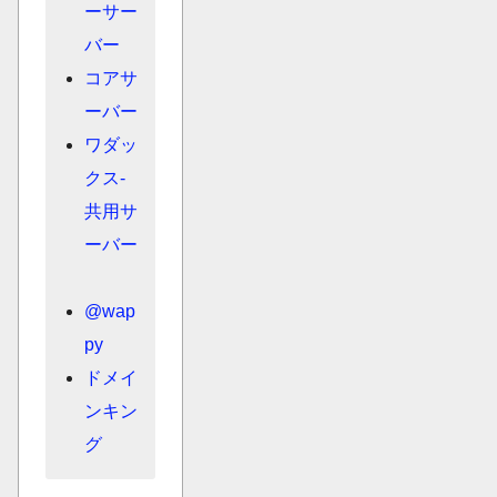
ーサー
バー
コアサ
ーバー
ワダッ
クス-
共用サ
ーバー
@wap
py
ドメイ
ンキン
グ