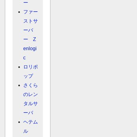
ー
ファー
ストサ
ーバ
ー Z
enlogi
c
ロリポ
ップ
さくら
のレン
タルサ
ーバ
ヘテム
ル