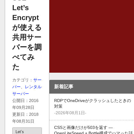
Let’s
Encrypt
が使える
共用サー
バーを調
べてみ
た
カテゴリ：
サー
新着記事
バー
、
レンタル
サーバー
公開日：2016
RDPでOneDriveがクラッシュしたときの
対策
年09月28日
-2026年08月1日-
更新日：2018
年08月31日
CSSと画像だけが503を返す —
Let’s
OpenLiteSpeed + Bottle構成でハマった話