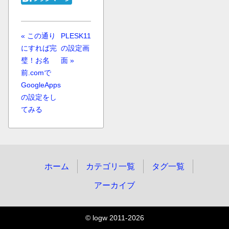
« この通り
PLESK11
にすれば完
の設定画
璧！お名
面 »
前.comで
GoogleApps
の設定をし
てみる
ホーム
カテゴリ一覧
タグ一覧
アーカイブ
© logw 2011-2026