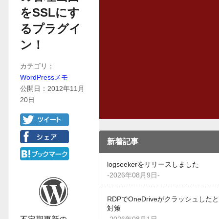
をSSLにす
るプラグイ
ン！
カテゴリ：
WordPressメモ
公開日：2012年11月
20日
新着記事
logseekerをリリースしました
-2026年08月9日-
RDPでOneDriveがクラッシュした
対策