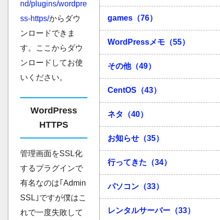
nd/plugins/wordpre
games（76）
ss-https/
からダウ
ンロードできま
WordPressメモ（55）
す。ここからダウ
ンロードしてお使
その他（49）
いください。
CentOS（43）
WordPress
ネタ（40）
HTTPS
お知らせ（35）
管理画面をSSL化
行ってきた（34）
するプラグインで
有名なのは｢Admin
パソコン（33）
SSL｣ですが僕はこ
レンタルサーバー（33）
れで一度失敗して