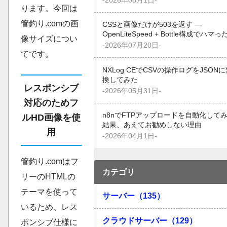
-2026年08月1日-
ります。今回は
管釣り.comの画
CSSと画像だけが503を返す —
OpenLiteSpeed + Bottle構成でハマっ
像サイズについ
-2026年07月20日-
てです。
NXLog CEでCSVの操作ログをJSON
換してみた
レスポンシブ
-2026年05月31日-
対応のためフ
n8nでFTPアップロードを自動化して
ルHD画像を使
結果、あえてお勧めしない理由
用
-2026年04月1日-
管釣り.comはフ
カテゴリ
リーのHTMLの
テーマを使って
サーバー（135）
いるため、レス
クラウドサーバー（129）
ポンシブ仕様に