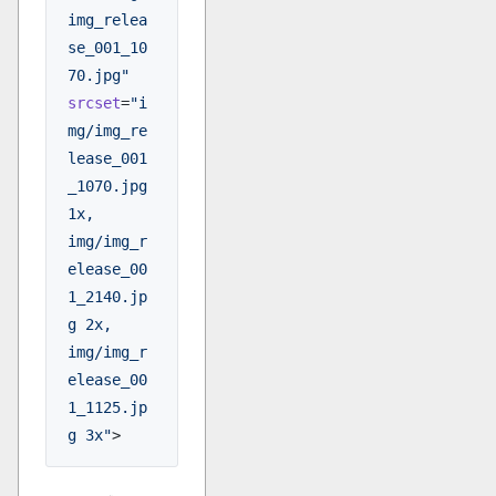
img_relea
se_001_10
70.jpg"
srcset
=
"i
mg/img_re
lease_001
_1070.jpg 
1x, 
img/img_r
elease_00
1_2140.jp
g 2x, 
img/img_r
elease_00
1_1125.jp
g 3x"
>