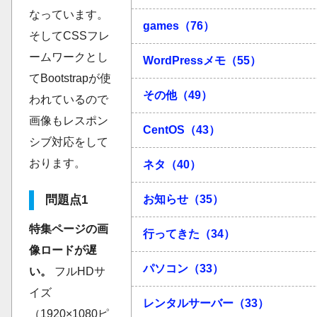
なっています。
games（76）
そしてCSSフレ
ームワークとし
WordPressメモ（55）
てBootstrapが使
その他（49）
われているので
画像もレスポン
CentOS（43）
シブ対応をして
おります。
ネタ（40）
問題点1
お知らせ（35）
特集ページの画
行ってきた（34）
像ロードが遅
パソコン（33）
い。
フルHDサ
イズ
レンタルサーバー（33）
（1920×1080ピ