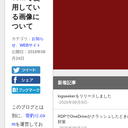
用してい
る画像に
ついて
カテゴリ：
お知ら
せ
、
WEBサイト
公開日：2018年08
月24日
新着記事
logseekerをリリースしました
-2026年08月9日-
このブログとは
別に、
管釣り.co
RDPでOneDriveがクラッシュしたとき
対策
m
を運営してお