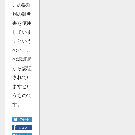
この認証
局の証明
書を使用
していま
すという
のと、こ
の認証局
から認証
されてい
ますとい
うもので
す。