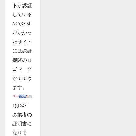
トが認証
している
のでSSL
がかかっ
たサイト
には認証
機関のロ
ゴマーク
がでてき
ます。
↑はSSL
の業者の
証明書に
なりま