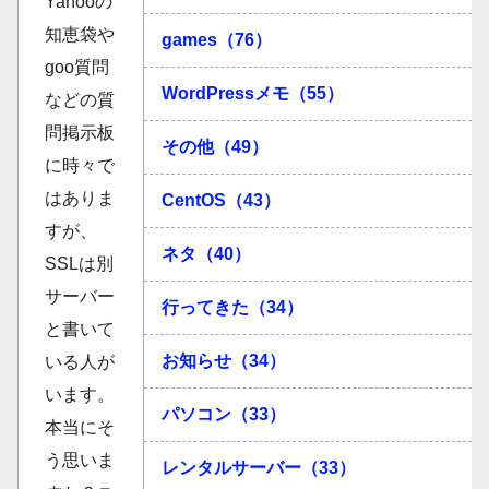
Yahooの
知恵袋や
games（76）
goo質問
WordPressメモ（55）
などの質
問掲示板
その他（49）
に時々で
はありま
CentOS（43）
すが、
ネタ（40）
SSLは別
サーバー
行ってきた（34）
と書いて
お知らせ（34）
いる人が
います。
パソコン（33）
本当にそ
う思いま
レンタルサーバー（33）