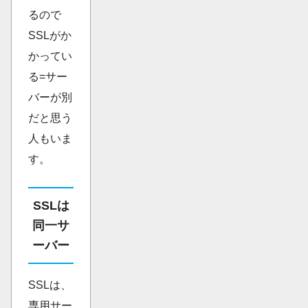
るので
SSLがか
かってい
る=サー
バーが別
だと思う
人もいま
す。
SSLは
同一サ
ーバー
SSLは、
専用サー