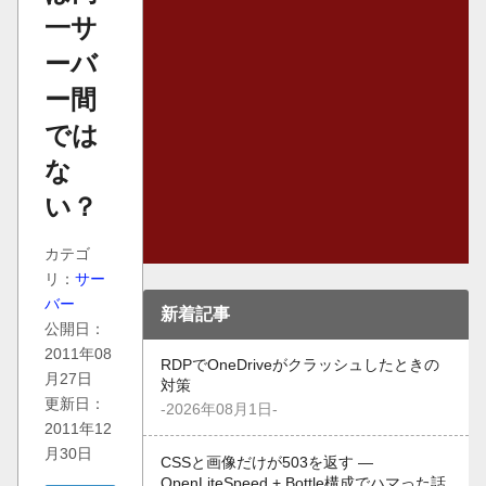
一サ
ーバ
ー間
では
な
い？
カテゴ
リ：
サー
バー
新着記事
公開日：
2011年08
RDPでOneDriveがクラッシュしたときの
月27日
対策
更新日：
-2026年08月1日-
2011年12
月30日
CSSと画像だけが503を返す —
OpenLiteSpeed + Bottle構成でハマった話