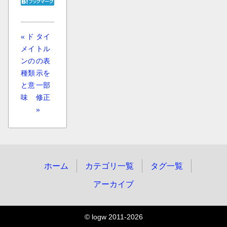
« ド
タイ
メイ
トル
ンの
の表
種類
示を
と意
一部
味
修正
»
ホーム
カテゴリ一覧
タグ一覧
アーカイブ
© logw 2011-2026