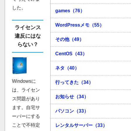
した。
games（76）
WordPressメモ（55）
ライセンス
違反にはな
その他（49）
らない？
CentOS（43）
ネタ（40）
Windowsに
行ってきた（34）
は、ライセン
お知らせ（34）
ス問題があり
ます。自宅サ
パソコン（33）
ーバーにする
ことで不特定
レンタルサーバー（33）