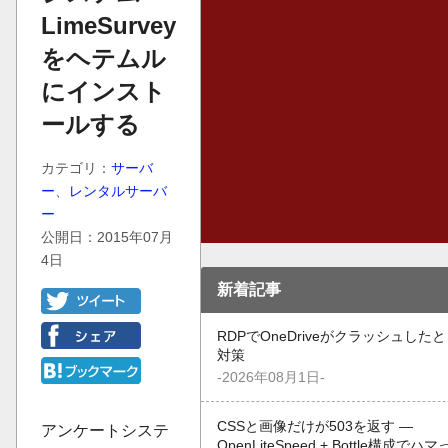
LimeSurvey
をヘテムル
にインスト
ールする
カテゴリ：
サーバ
ー
、
レンタルサーバ
ー
公開日：2015年07月
4日
新着記事
RDPでOneDriveがクラッシュした
対策
-2026年08月1日-
CSSと画像だけが503を返す —
アンケートシステ
OpenLiteSpeed + Bottle構成でハ