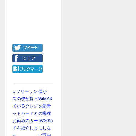
« フリーラン
僕が
スの僕が持っ
WiMAX
ているクレジ
を最新
ットカードと
の機種
お勧めのカー
(WX01)
ドを紹介しま
にしな
す
い理由