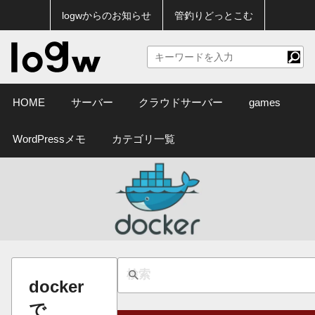
logwからのお知らせ
管釣りどっとこむ
HOME
サーバー
クラウドサーバー
games
WordPressメモ
カテゴリ一覧
docker
で