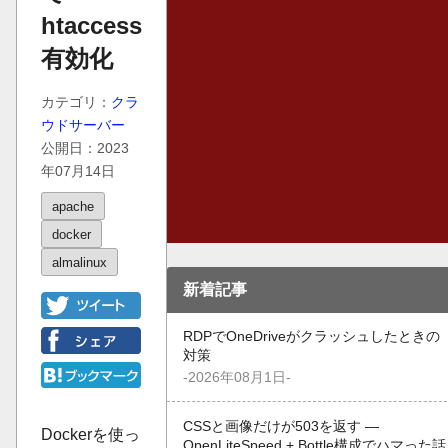
htaccess
有効化
カテゴリ：
クラ
ウドサーバー
公開日：2023
年07月14日
apache
docker
almalinux
新着記事
RDPでOneDriveがクラッシュしたときの
対策
-2026年08月1日-
CSSと画像だけが503を返す —
Dockerを使っ
OpenLiteSpeed + Bottle構成でハマった話