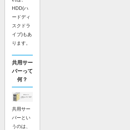
HDD(ハ
ードディ
スクドラ
イブ)もあ
ります。
共用サー
バーって
何？
共用サー
バーとい
うのは、