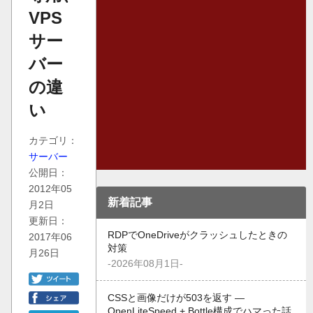
VPS
サー
バー
の違
い
カテゴリ：
サーバー
公開日：
2012年05
新着記事
月2日
更新日：
RDPでOneDriveがクラッシュしたときの
2017年06
対策
月26日
-2026年08月1日-
CSSと画像だけが503を返す —
OpenLiteSpeed + Bottle構成でハマった話