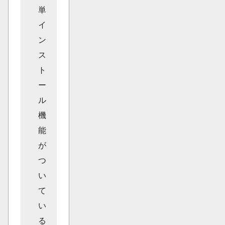
単
イ
ン
ス
ト
ー
ル
機
能
が
つ
い
て
い
る