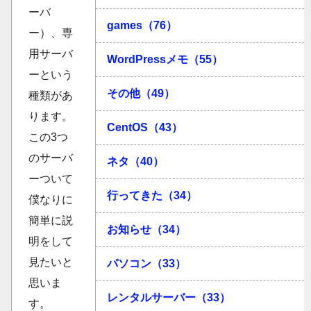
ーバ
games（76）
ー）、専
用サーバ
WordPressメモ（55）
ーという
その他（49）
種類があ
ります。
CentOS（43）
この3つ
のサーバ
ネタ（40）
ーついて
行ってきた（34）
僕なりに
簡単に説
お知らせ（34）
明をして
見たいと
パソコン（33）
思いま
レンタルサーバー（33）
す。