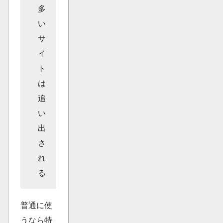
多
い
サ
イ
ト
は
追
い
出
さ
れ
る
普通に使
うなら特