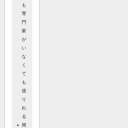
も
専
門
家
が
い
な
く
て
も
借
り
れ
る
簡