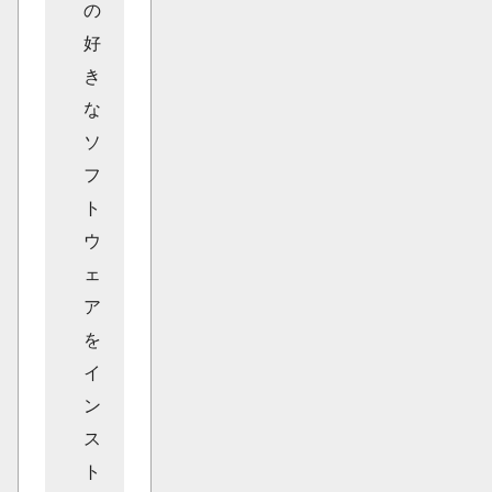
の
好
き
な
ソ
フ
ト
ウ
ェ
ア
を
イ
ン
ス
ト