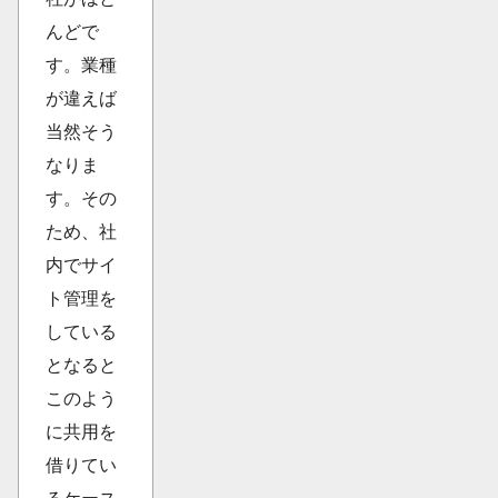
んどで
す。業種
が違えば
当然そう
なりま
す。その
ため、社
内でサイ
ト管理を
している
となると
このよう
に共用を
借りてい