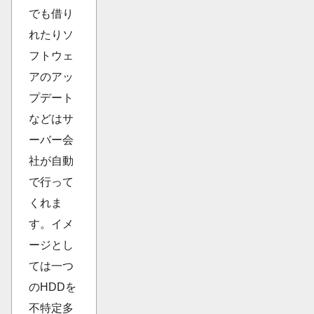
でも借り
れたりソ
フトウェ
アのアッ
プデート
などはサ
ーバー会
社が自動
で行って
くれま
す。イメ
ージとし
ては一つ
のHDDを
不特定多