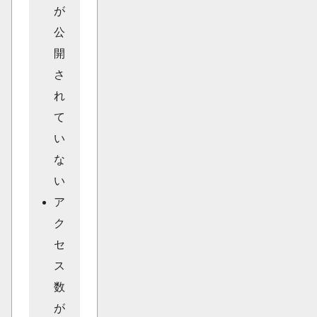
が
公
開
さ
れ
て
い
な
い
ア
ク
セ
ス
数
が