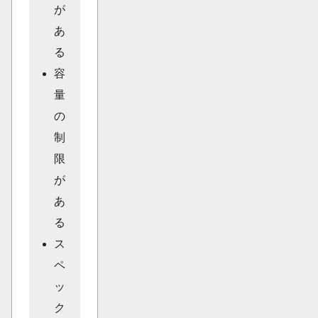
が
あ
る
容
量
の
制
限
が
あ
る
ス
ペ
ッ
ク