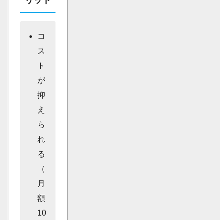
コ
ス
ト
が
抑
え
ら
れ
る
（
月
額
10