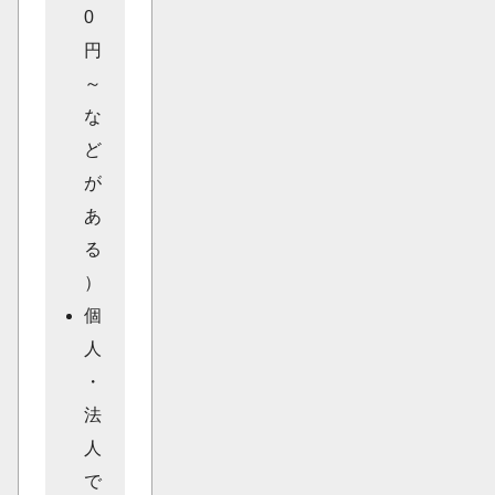
0
円
～
な
ど
が
あ
る
）
個
人
・
法
人
で