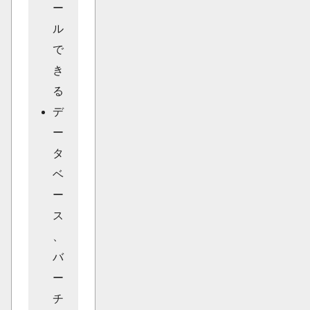
ー
ル
で
き
る
デ
ー
タ
ベ
ー
ス
、
バ
ー
チ