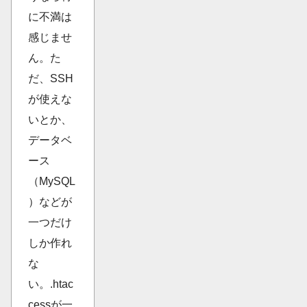
に不満は
感じませ
ん。た
だ、SSH
が使えな
いとか、
データベ
ース
（MySQL
）などが
一つだけ
しか作れ
な
い。.htac
cessが一