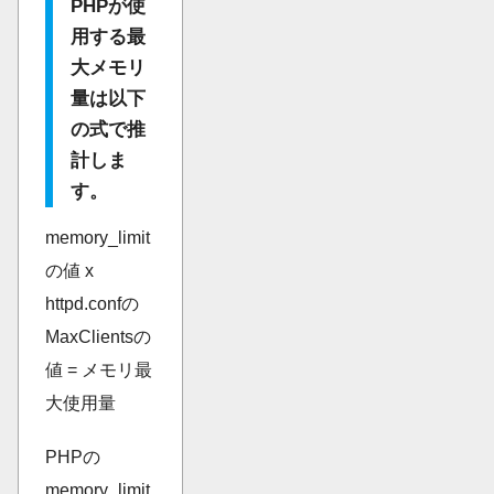
PHPが使
用する最
大メモリ
量は以下
の式で推
計しま
す。
memory_limit
の値 x
httpd.confの
MaxClientsの
値 = メモリ最
大使用量
PHPの
memory_limit