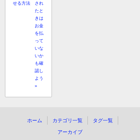
せる方法
され
たと
きは
お金
を払
って
いな
いか
も確
認し
よう
»
ホーム
カテゴリ一覧
タグ一覧
アーカイブ