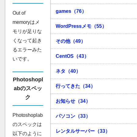
games（76）
Out of
memoryはメ
WordPressメモ（55）
モリが足りな
くなって起き
その他（49）
るエラーみた
CentOS（43）
いです。
ネタ（40）
Photoshopl
行ってきた（34）
abのスペッ
ク
お知らせ（34）
Photoshoplab
パソコン（33）
のスペックは
レンタルサーバー（33）
以下のように