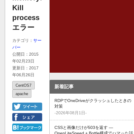
Kill
process
エラー
カテゴリ：
サー
バー
公開日：2015
年02月23日
更新日：2017
年06月26日
CentOS7
新着記事
apache
RDPでOneDriveがクラッシュしたときの
対策
-2026年08月1日-
CSSと画像だけが503を返す —
OpenLiteSpeed + Bottle構成でハマった話