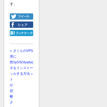
す。
«
さくらのVPS
突
に
然
VyOS(Vyatta)
ネ
をインストー
ッ
ルする方法 »
ト
が
切
断
さ