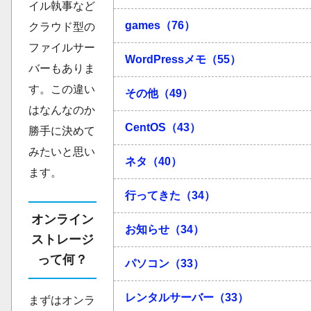
イル執事など
games（76）
クラウド型の
ファイルサー
WordPressメモ（55）
バーもありま
す。この違い
その他（49）
はなんなのか
CentOS（43）
勝手に決めて
みたいと思い
ネタ（40）
ます。
行ってきた（34）
オンライン
お知らせ（34）
ストレージ
って何？
パソコン（33）
レンタルサーバー（33）
まずはオンラ