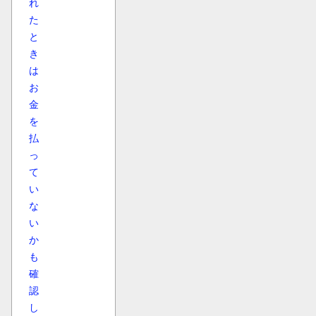
れ
た
と
き
は
お
金
を
払
っ
て
い
な
い
か
も
確
認
し