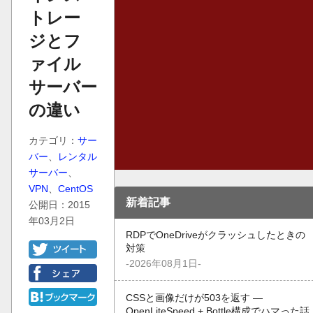
トレー
ジとフ
ァイル
サーバー
の違い
カテゴリ：
サー
バー
、
レンタル
サーバー
、
VPN
、
CentOS
新着記事
公開日：2015
年03月2日
RDPでOneDriveがクラッシュしたときの
対策
-2026年08月1日-
CSSと画像だけが503を返す —
OpenLiteSpeed + Bottle構成でハマった話